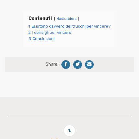
Contenuti
Nascondere
1
Esistono davvero dei trucchi per vincere?
2
I consigli per vincere
3
Conclusioni
Share:
1.