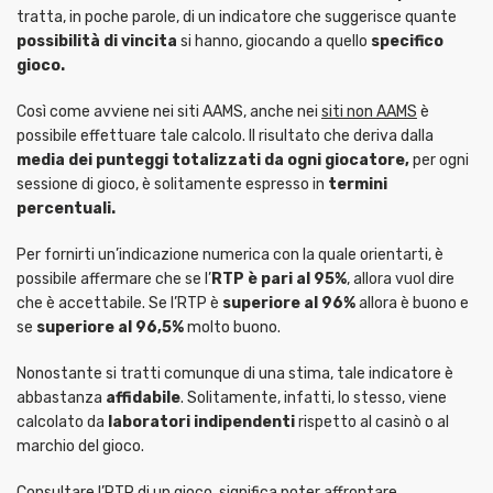
tratta, in poche parole, di un indicatore che suggerisce quante
possibilità di vincita
si hanno, giocando a quello
specifico
gioco.
Così come avviene nei siti AAMS, anche nei
siti non AAMS
è
possibile effettuare tale calcolo. Il risultato che deriva dalla
media dei punteggi totalizzati da ogni giocatore,
per ogni
sessione di gioco, è solitamente espresso in
termini
percentuali.
Per fornirti un’indicazione numerica con la quale orientarti, è
possibile affermare che se l’
RTP è pari al 95%
, allora vuol dire
che è accettabile. Se l’RTP è
superiore al 96%
allora è buono e
se
superiore al 96,5%
molto buono.
Nonostante si tratti comunque di una stima, tale indicatore è
abbastanza
affidabile
. Solitamente, infatti, lo stesso, viene
calcolato da
laboratori indipendenti
rispetto al casinò o al
marchio del gioco.
Consultare l’RTP di un gioco, significa poter affrontare