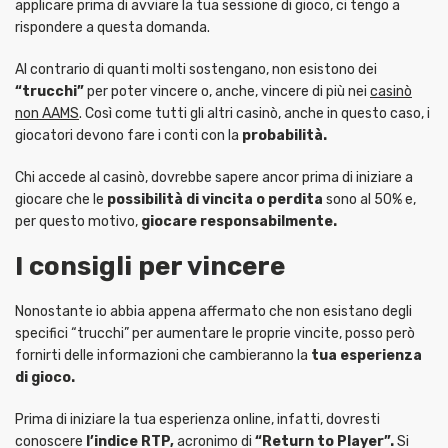
applicare prima di avviare la tua sessione di gioco, ci tengo a
rispondere a questa domanda.
Al contrario di quanti molti sostengano, non esistono dei
“trucchi”
per poter vincere o, anche, vincere di più nei
casinò
non AAMS
. Così come tutti gli altri casinò, anche in questo caso, i
giocatori devono fare i conti con la
probabilità.
Chi accede al casinò, dovrebbe sapere ancor prima di iniziare a
giocare che le
possibilità di vincita o perdita
sono al 50% e,
per questo motivo,
giocare responsabilmente.
I consigli per vincere
Nonostante io abbia appena affermato che non esistano degli
specifici “trucchi” per aumentare le proprie vincite, posso però
fornirti delle informazioni che cambieranno la
tua esperienza
di gioco.
Prima di iniziare la tua esperienza online, infatti, dovresti
conoscere
l’indice RTP,
acronimo di
“Return to Player”.
Si