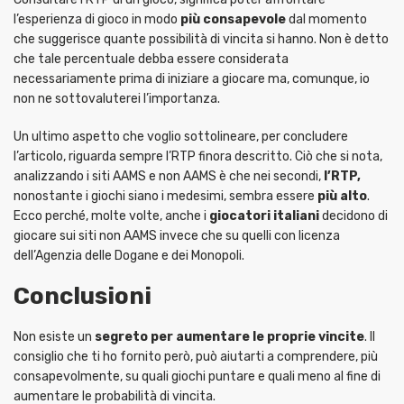
l’esperienza di gioco in modo
più consapevole
dal momento
che suggerisce quante possibilità di vincita si hanno. Non è detto
che tale percentuale debba essere considerata
necessariamente prima di iniziare a giocare ma, comunque, io
non ne sottovaluterei l’importanza.
Un ultimo aspetto che voglio sottolineare, per concludere
l’articolo, riguarda sempre l’RTP finora descritto. Ciò che si nota,
analizzando i siti AAMS e non AAMS è che nei secondi,
l’RTP,
nonostante i giochi siano i medesimi, sembra essere
più alto
.
Ecco perché, molte volte, anche i
giocatori italiani
decidono di
giocare sui siti non AAMS invece che su quelli con licenza
dell’Agenzia delle Dogane e dei Monopoli.
Conclusioni
Non esiste un
segreto per aumentare le proprie vincite
. Il
consiglio che ti ho fornito però, può aiutarti a comprendere, più
consapevolmente, su quali giochi puntare e quali meno al fine di
aumentare le probabilità di vincita.