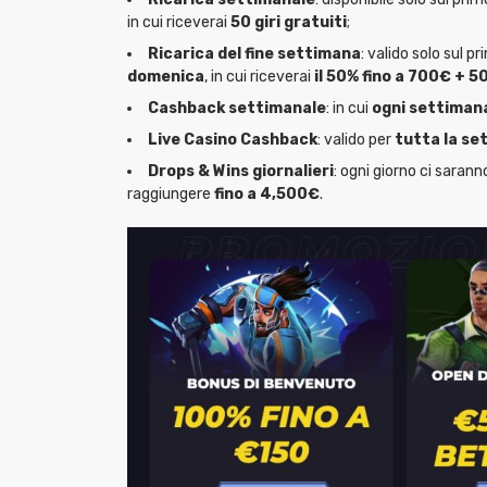
in cui riceverai
50 giri gratuiti
;
Ricarica del fine settimana
: valido solo sul
domenica
, in cui riceverai
il 50% fino a 700€ + 50
Cashback settimanale
: in cui
ogni settiman
Live Casino Cashback
: valido per
tutta la se
Drops & Wins giornalieri
: ogni giorno ci sarann
raggiungere
fino a 4,500€
.