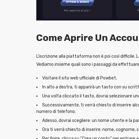
Come Aprire Un Accou
L’iscrizione alla piattaforma non è poi così difficil
Vediamo insieme quali sono i passaggi da effettuare
Visitare il sito web ufficiale di Powbet;
In alto a destra, ti apparirà un tasto con su scrit
Una volta cliccato il tasto, dovrai selezionare 
Successivamente, ti verrà chiesto di inserire alcu
numero di telefono;
Adesso, dovrai scegliere: un nome utente e la p
Ora ti verrà chiesto di inserire: nome, cognome, s
Per finire, clicca su “Crea un conto” per entrare 