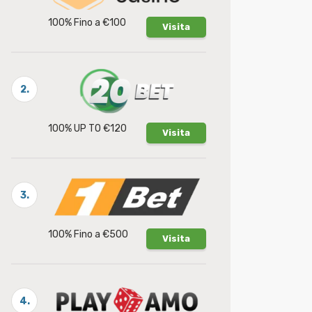
100% Fino a €100
Visita
2.
100% UP TO €120
Visita
3.
100% Fino a €500
Visita
4.