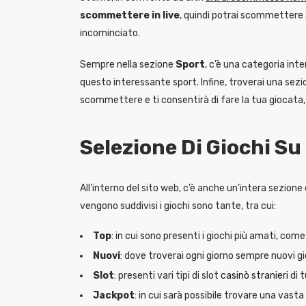
scommettere in live
, quindi potrai scommettere 
incominciato.
Sempre nella sezione
Sport
, c’è una categoria int
questo interessante sport. Infine, troverai una sez
scommettere e ti consentirà di fare la tua giocata,
Selezione Di Giochi S
All’interno del sito web, c’è anche un’intera sezione 
vengono suddivisi i giochi sono tante, tra cui:
Top
: in cui sono presenti i giochi più amati, com
Nuovi
: dove troverai ogni giorno sempre nuovi gi
Slot
: presenti vari tipi di slot
casinò stranieri
di t
Jackpot
: in cui sarà possibile trovare una vast