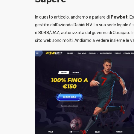
In questo articolo, andremo a parlare di
Powbet
. E
gestito dall’azienda Rabidi N.V. La sua sede legale è 
è 8048/JAZ, autorizzata dal governo di Curaçao. I 
sito web sono molti. Andiamo a vedere insieme le var