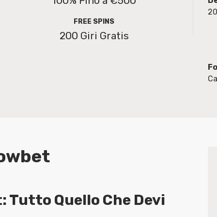
100% Fino a €500
De
2
FREE SPINS
200 Giri Gratis
Fo
Ca
owbet
 Tutto Quello Che Devi