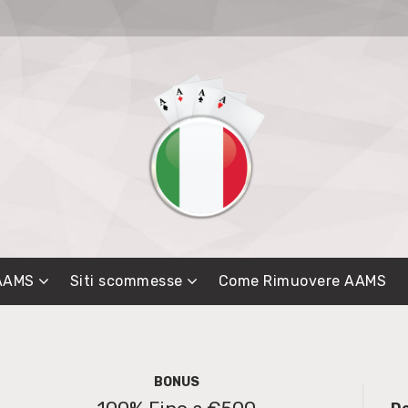
 AAMS
Siti scommesse
Come Rimuovere AAMS
BONUS