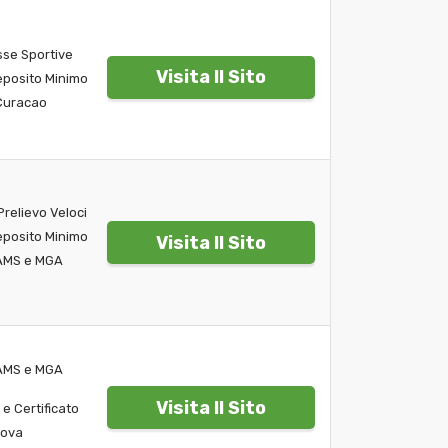
se Sportive
Visita Il Sito
eposito Minimo
Curacao
Prelievo Veloci
eposito Minimo
Visita Il Sito
AMS e MGA
AMS e MGA
Visita Il Sito
e Certificato
uova