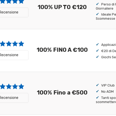
Perso di
100% UP TO €120
Giornaliere
Recensione
Ideale Pe
Scommesse 
Applicaz
100% FINO A €100
€20 di D
Recensione
Giochi S
VIP Club
100% Fino a €500
No ADM
Recensione
Tanti spo
scommetter