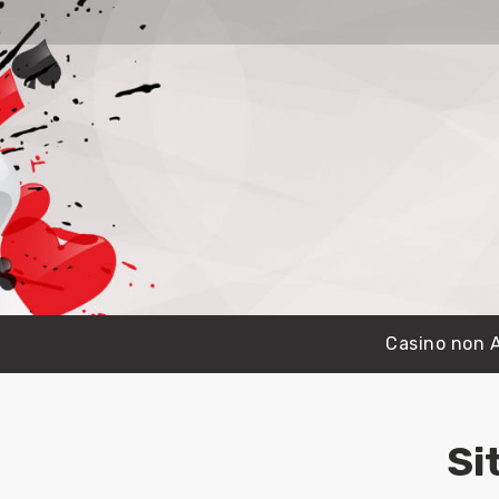
Casino non
Si