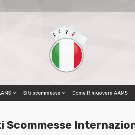
 AAMS
Siti scommesse
Come Rimuovere AAMS
ti Scommesse Internazion