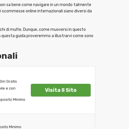
he non sa bene come navigare in un mondo talmente
i scommesse online internazionali siano diversi da
rischi di multe. Dunque, come muoversi in questo
n questa guida proveremmo a illustrarvi come sono
onali
Giri Gratis
ile e con
Visita Il Sito
eposito Minimo
sito Minimo