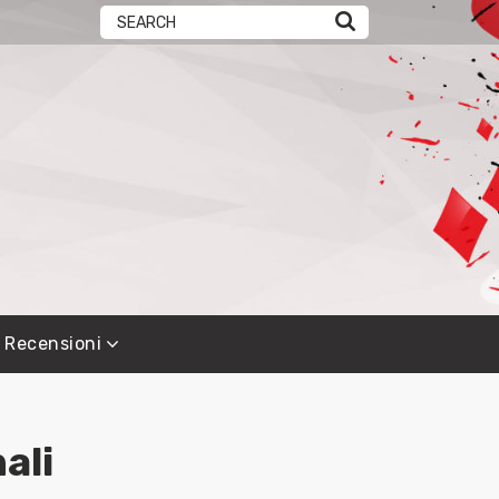
Recensioni
ali