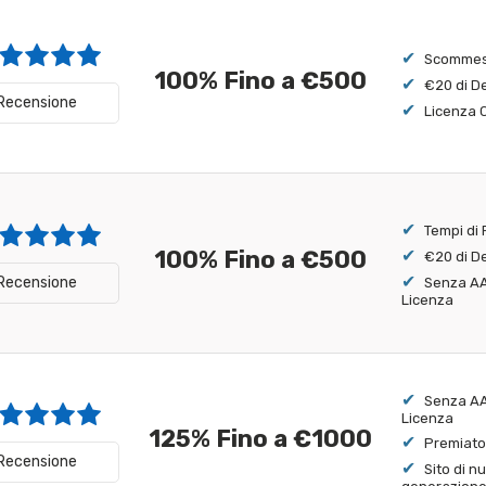
Scommes
100% Fino a €500
€20 di D
Recensione
Licenza 
Tempi di 
100% Fino a €500
€20 di D
Recensione
Senza A
Licenza
Senza A
Licenza
125% Fino a €1000
Premiato 
Recensione
Sito di n