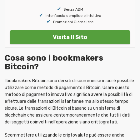
Senza ADM
Interfaccia semplice e intuitiva
Promozioni Giornaliere
Visita Il Sito
Cosa sono i bookmakers
Bitcoin?
I bookmakers Bitcoin sono dei siti di scommesse in cui è possibile
utilizzare come metodo di pagamento il Bitcoin. Usare questo
metodo di pagamento innovativo significa avere la possibilità di
effettuare delle transazioni istantanee ma allo stesso tempo
sicure. Le transazioni di Bitcoin si basano su un sistema di
blockchain che assicura contemporaneamente che tutti i dati
dei soggetti coinvolti nell’operazione siano crittografati.
Scommettere utilizzando le criptovalute può essere anche