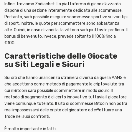
Infine, troviamo Zodiacbet. La piattaforma di gioco d’azzardo
dispone di una sezione interamente dedicata alle scommesse.
Pertanto, sarà possibile eseguire scommesse sportive su vari tipi
di sport. Inoltre, le quote per scommettere sono abbastanza
alte. Quindi, in caso di vincita, la vittoria sarà piuttosto proficua. Il
bonus di benvenuto, invece, prevede soltanto il 100% fino a
€100.
Caratteristiche delle Giocate
su Siti Legali e Sicuri
Sui siti che hanno una licenza straniera diversa da quella AAMS e
che accettano come metodo di pagamento le criptovalute tra
cui il Bitcoin sarà possibile scommettere in modo sicuro. Il
metodo di pagamento è di certo innovativo tuttavia il giocatore
viene comunque tutelato. Il sito di scommesse Bitcoin non potrà
mai impossessarsi delle cripto del giocatore ed effettuare una
frode nei suoi confronti.
È molto importante infatti,