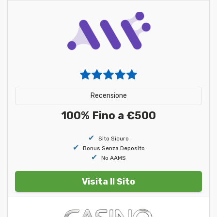
Recensione
100% Fino a €500
Sito Sicuro
Bonus Senza Deposito
No AAMS
Visita Il Sito