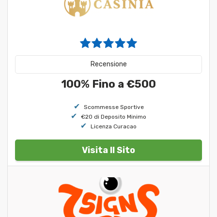
Recensione
100% Fino a €500
Scommesse Sportive
€20 di Deposito Minimo
Licenza Curacao
Visita Il Sito