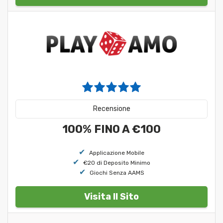
Recensione
100% FINO A €100
Applicazione Mobile
€20 di Deposito Minimo
Giochi Senza AAMS
Visita Il Sito