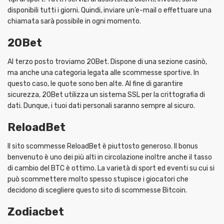
disponibili tutti i giorni. Quindi, inviare un’e-mail o effettuare una
chiamata sarà possibile in ogni momento.
20Bet
Al terzo posto troviamo 20Bet. Dispone di una sezione casinò,
ma anche una categoria legata alle scommesse sportive. In
questo caso, le quote sono ben alte. Al fine di garantire
sicurezza, 20Bet utilizza un sistema SSL per la crittografia di
dati. Dunque, i tuoi dati personali saranno sempre al sicuro.
ReloadBet
Il sito scommesse ReloadBet è piuttosto generoso. Il bonus
benvenuto è uno dei più alti in circolazione inoltre anche il tasso
di cambio del BTC è ottimo. La varietà di sport ed eventi su cui si
può scommettere molto spesso stupisce i giocatori che
decidono di scegliere questo sito di scommesse Bitcoin.
Zodiacbet