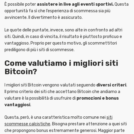
È possibile poter
assistere in live agli eventi sportivi.
Questa
opportunità fa sì che l’esperienza di scommessa sia più
avvincente. Il divertimento è assicurato.
Le quote delle puntate, invece, sono alte in confronto ad altri
siti. Quindi, in caso di vincita, il risultato è piuttosto proficuo e
vantaggioso. Proprio per questo motivo, gli scommettitori
prediligono di più i siti di scommesse.
Come valutiamo i migliori siti
Bitcoin?
I migliori siti Bitcoin vengono valutati seguendo
diversi criteri
.
Il primo criterio dei siti che accettano Bitcoin che andiamo a
valutare è la possibilità di usufruire di
promozioni e bonus
vantaggiosi
.
Questa, però, è una caratteristica molto comune nei
siti
scommesse calcistiche
. Bisogna prestare attenzione a quei siti
che propongono bonus estremamente generosi. Maggior parte