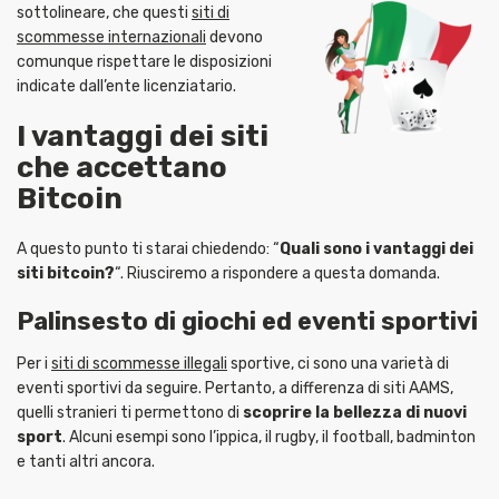
sottolineare, che questi
siti di
scommesse internazionali
devono
comunque rispettare le disposizioni
indicate dall’ente licenziatario.
I vantaggi dei siti
che accettano
Bitcoin
A questo punto ti starai chiedendo: “
Quali sono i vantaggi dei
siti bitcoin?
“. Riusciremo a rispondere a questa domanda.
Palinsesto di giochi ed eventi sportivi
Per i
siti di scommesse illegali
sportive, ci sono una varietà di
eventi sportivi da seguire. Pertanto, a differenza di siti AAMS,
quelli stranieri ti permettono di
scoprire la bellezza di nuovi
sport
. Alcuni esempi sono l’ippica, il rugby, il football, badminton
e tanti altri ancora.