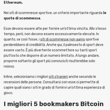
Ethereum.
Nei siti di scommesse sportive, un criterio importante riguarda
le
quote di scommessa
.
Esse devono essere alte per fornire un’ottima vincita. Allo stesso
tempo, però, non devono essere eccessivamente elevate. In
quanto, se così fosse, i
siti di scommesse non aams
sportive
perderebbero di credibilità. Anche qui, il palinsesto di sport deve
essere vasto. È più divertente scommettere su tanti sport
piuttosto che disporre di un numero limitato. A lungo andare,
proporre soltanto gli sport più conosciuti risulterebbe solo
noioso.
Infine, selezioniamo i migliori
siti stranieri
anche secondo le
recensioni delle persone. Consultarsi con esse ci permette di
capire quali siano i siti in grado di fornirvi un’ottima esperienza di
gioco.
I migliori 5 bookmakers Bitcoin