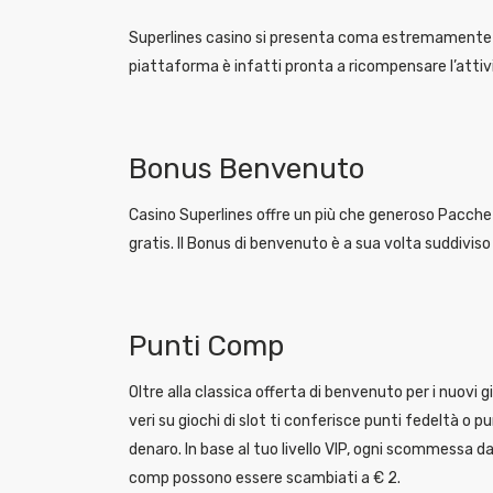
Superlines casino si presenta coma estremamente ge
piattaforma è infatti pronta a ricompensare l’attiv
Bonus Benvenuto
Casino Superlines offre un più che generoso Pacche
gratis. Il Bonus di benvenuto è a sua volta suddiviso 
Punti Comp
Oltre alla classica offerta di benvenuto per i nuovi
veri su giochi di slot ti conferisce punti fedeltà o p
denaro. In base al tuo livello VIP, ogni scommessa d
comp possono essere scambiati a € 2.