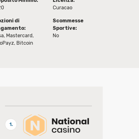
posito Minimo:
Licenza:
20
Curacao
zioni di
Scommesse
agamento:
Sportive:
sa, Mastercard,
No
oPayz, Bitcoin
1.