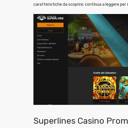
caratteristiche da scoprire; continua a leggere per s
Superlines Casino Prom