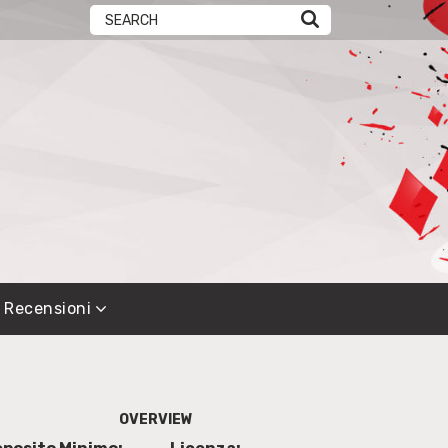
Recensioni
OVERVIEW