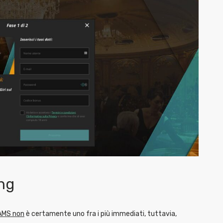
ing
AMS non
è certamente uno fra i più immediati, tuttavia,