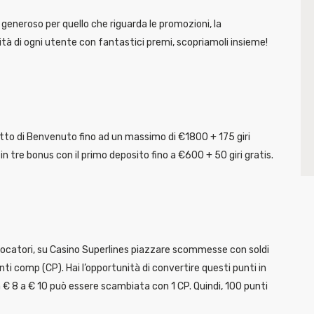
neroso per quello che riguarda le promozioni, la
ità di ogni utente con fantastici premi, scopriamoli insieme!
tto di Benvenuto fino ad un massimo di €1800 + 175 giri
in tre bonus con il primo deposito fino a €600 + 50 giri gratis.
 giocatori, su Casino Superlines piazzare scommesse con soldi
unti comp (CP). Hai l’opportunità di convertire questi punti in
a € 8 a € 10 può essere scambiata con 1 CP. Quindi, 100 punti