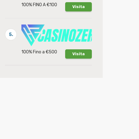
100% FINO A €100
Visita
5.
100% Fino a €500
Visita