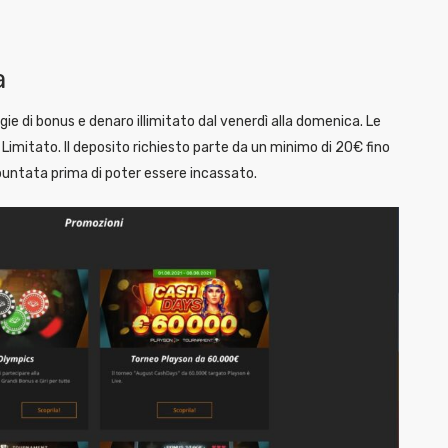
a
ie di bonus e denaro illimitato dal venerdì alla domenica. Le
Limitato. Il deposito richiesto parte da un minimo di 20€ fino
puntata prima di poter essere incassato.