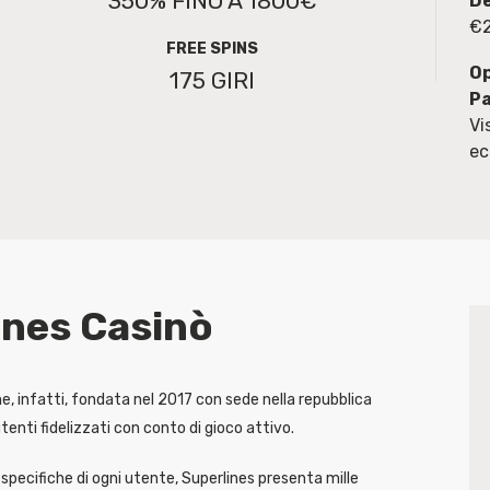
350% FINO A 1800€
De
€
FREE SPINS
Op
175 GIRI
P
Vi
ec
ines Casinò
, infatti, fondata nel 2017 con sede nella repubblica
tenti fidelizzati con conto di gioco attivo.
pecifiche di ogni utente, Superlines presenta mille