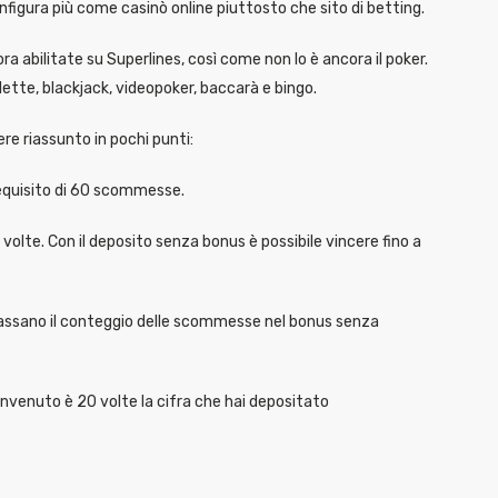
figura più come casinò online piuttosto che sito di betting.
 abilitate su Superlines, così come non lo è ancora il poker.
tte, blackjack, videopoker, baccarà e bingo.
e riassunto in pochi punti:
requisito di 60 scommesse.
olte. Con il deposito senza bonus è possibile vincere fino a
bbassano il conteggio delle scommesse nel bonus senza
benvenuto è 20 volte la cifra che hai depositato