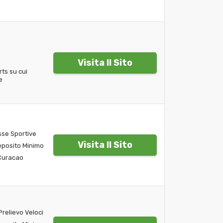
Visita Il Sito
rts su cui
e
se Sportive
Visita Il Sito
eposito Minimo
Curacao
Prelievo Veloci