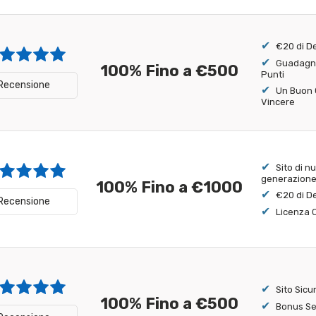
€20 di D
Guadagna
100% Fino a €500
Punti
Recensione
Un Buon 
Vincere
Sito di n
generazion
100% Fino a €1000
€20 di D
Recensione
Licenza 
Sito Sicu
100% Fino a €500
Bonus Se