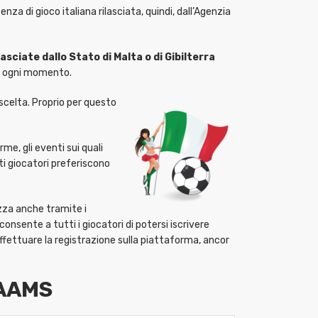
a di gioco italiana rilasciata, quindi, dall’Agenzia
lasciate dallo Stato di Malta o di Gibilterra
 in ogni momento.
 scelta. Proprio per questo
me, gli eventi sui quali
i giocatori preferiscono
rezza anche tramite i
consente a tutti i giocatori di potersi iscrivere
fettuare la registrazione sulla piattaforma, ancor
 AAMS