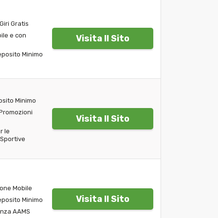
Giri Gratis
ile e con
Visita Il Sito
eposito Minimo
sito Minimo
 Promozioni
Visita Il Sito
r le
Sportive
ione Mobile
Visita Il Sito
eposito Minimo
enza AAMS