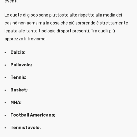
eventi.
Le quote di gioco sono piuttosto alte rispetto alla media dei
casinò non aams
ma la cosa che più sorprende è strettamente
legata alle tante tipologie di sport presenti. Tra quelli più
apprezzati troviamo:
Calcio;
Pallavolo;
Tennis;
Basket;
MMA;
Football Americano;
Tennistavolo.