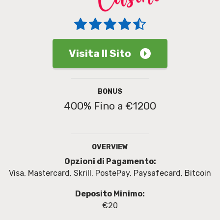
Visita Il Sito
BONUS
400% Fino a €1200
OVERVIEW
Opzioni di Pagamento:
Visa, Mastercard, Skrill, PostePay, Paysafecard, Bitcoin
Deposito Minimo:
€20