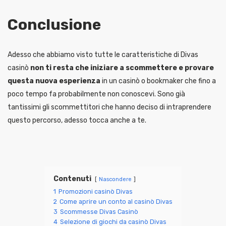
Conclusione
Adesso che abbiamo visto tutte le caratteristiche di Divas
casinò
non ti resta che iniziare a scommettere e provare
questa nuova esperienza
in un casinò o bookmaker che fino a
poco tempo fa probabilmente non conoscevi. Sono già
tantissimi gli scommettitori che hanno deciso di intraprendere
questo percorso, adesso tocca anche a te.
Contenuti
Nascondere
1
Promozioni casinò Divas
2
Come aprire un conto al casinò Divas
3
Scommesse Divas Casinò
4
Selezione di giochi da casinò Divas