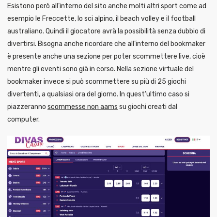
Esistono però all’interno del sito anche molti altri sport come ad
esempio le Freccette, lo sci alpino, il beach volley e il football
australiano. Quindi il giocatore avrà la possibilità senza dubbio di
divertirsi. Bisogna anche ricordare che all’interno del bookmaker
è presente anche una sezione per poter scommettere live, cioè
mentre gli eventi sono già in corso. Nella sezione virtuale del
bookmaker invece si può scommettere su più di 25 giochi
divertenti, a qualsiasi ora del giorno. In quest’ultimo caso si
piazzeranno
scommesse non aams
su giochi creati dal
computer.