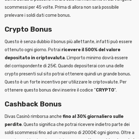
scommessi per 45 volte. Prima di allora non sarà possibile
prelevare i soldi dati come bonus.
Crypto Bonus
Questo è senza dubbio il bonus più allettante, infatti può essere
ottenuto ogni giorno. Potrai
ricevere il 500% del valore
depositato in criptovaluta
. L’importo minimo dovrà essere
del corrispondente di 25€. Quando depositerai con una delle
crypto presenti sul sito potrai ottenere quindi un grande bonus.
Questo è un forte incentivo per utilizzare le criptovalute. Per
ottenere questo bonus devi inserire il codice “
CRYPTO
“.
Cashback Bonus
Divas Casinò rimborsa anche
fino al 30% giornaliero sulle
perdite
. Questo significa che potrai ricevere indietro parte dei
soldi scommessi fino ad un massimo di 2000€ ogni giorno. Oltre a