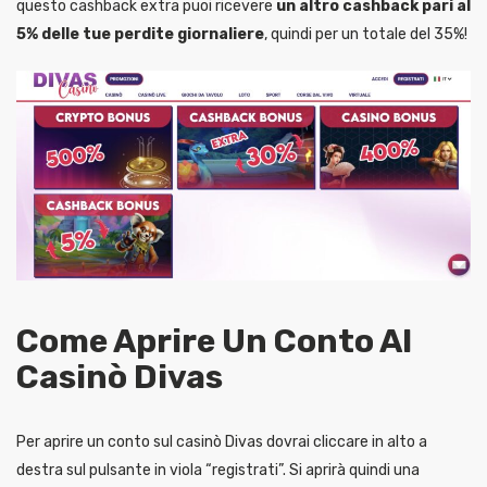
questo cashback extra puoi ricevere
un altro cashback pari al
5% delle tue perdite giornaliere
, quindi per un totale del 35%!
Come Aprire Un Conto Al
Casinò Divas
Per aprire un conto sul casinò Divas dovrai cliccare in alto a
destra sul pulsante in viola “registrati”. Si aprirà quindi una