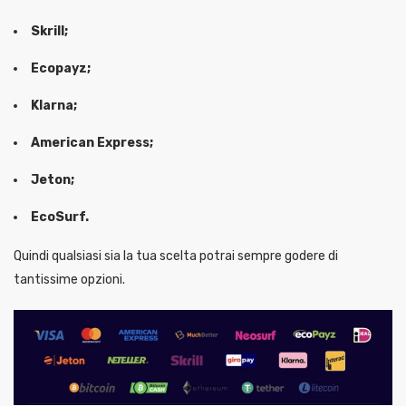
Skrill;
Ecopayz;
Klarna;
American Express;
Jeton;
EcoSurf.
Quindi qualsiasi sia la tua scelta potrai sempre godere di
tantissime opzioni.