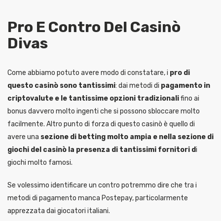
Pro E Contro Del Casinò
Divas
Come abbiamo potuto avere modo di constatare, i
pro di
questo casinò sono tantissimi
: dai metodi di
pagamento in
criptovalute e le tantissime opzioni tradizionali
fino ai
bonus davvero molto ingenti che si possono sbloccare molto
facilmente. Altro punto di forza di questo casinò è quello di
avere una
sezione di betting molto ampia e nella sezione di
giochi del casinò la presenza di tantissimi fornitori d
i
giochi molto famosi.
Se volessimo identificare un contro potremmo dire che tra i
metodi di pagamento manca Postepay, particolarmente
apprezzata dai giocatori italiani.