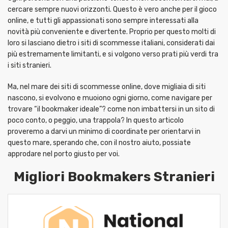
cercare sempre nuovi orizzonti. Questo è vero anche per il gioco
online, e tutti gli appassionati sono sempre interessati alla
novità più conveniente e divertente. Proprio per questo molti di
loro si lasciano dietro i siti di scommesse italiani, considerati dai
più estremamente limitanti, e si volgono verso prati più verdi tra
i siti stranieri.
Ma, nel mare dei siti di scommesse online, dove migliaia di siti
nascono, si evolvono e muoiono ogni giorno, come navigare per
trovare “il bookmaker ideale”? come non imbattersi in un sito di
poco conto, o peggio, una trappola? In questo articolo
proveremo a darvi un minimo di coordinate per orientarvi in
questo mare, sperando che, con il nostro aiuto, possiate
approdare nel porto giusto per voi.
Migliori Bookmakers Stranieri