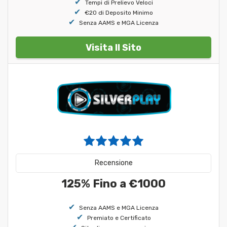
Tempi di Prelievo Veloci
€20 di Deposito Minimo
Senza AAMS e MGA Licenza
Visita Il Sito
Recensione
125% Fino a €1000
Senza AAMS e MGA Licenza
Premiato e Certificato