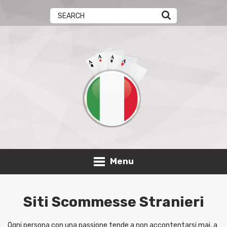
Menu
Siti Scommesse Stranieri
Ogni persona con una passione tende a non accontentarsi mai, a