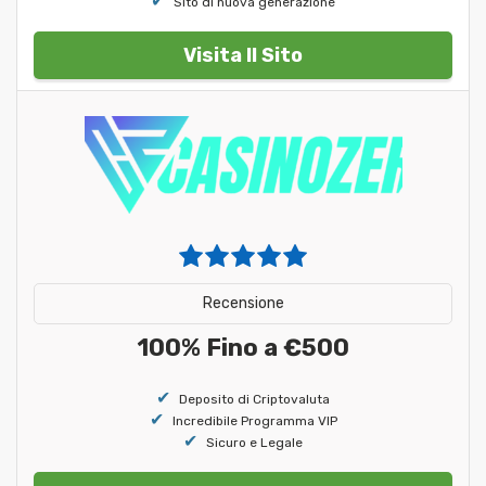
Sito di nuova generazione
Visita Il Sito
Recensione
100% Fino a €500
Deposito di Criptovaluta
Incredibile Programma VIP
Sicuro e Legale