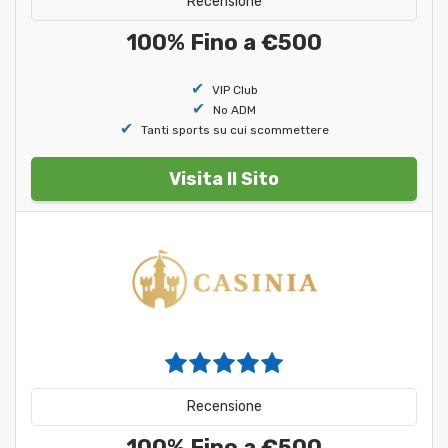
Recensione
100% Fino a €500
VIP Club
No ADM
Tanti sports su cui scommettere
Visita Il Sito
Recensione
100% Fino a €500