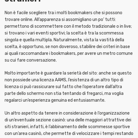
Non è facile scegliere tra i molti bookmakers che si possono
trovare online. All’apparenza si assomigliano un po’ tutti:
permettono di scommettere con il metodo tradizionale o in live;
si trovano i vari eventi sportivi; la scelta è tra la scommessa
singola e quella multipla. Naturalmente, vista la vastità della
scelta, è opportuno, se non doveroso, stabilire dei criteri in base
ai quali raccomandare i bookmakers, per avere un metro comune
su cui fare conversazione.
Molto importante è guardare la serietà del sito: anche se questo
non possiede una licenza AAMS, l’esistenza di un altro tipo di
licenza ci può rassicurare sul fatto che l’operatore dall’altra
parte dello schermo non stia tentando di fregarci, ma voglia
regalarci un’esperienza genuina ed entusiasmante.
Un altro aspetto da tenere in considerazione è l’organizzazione
di un’eventuale sezione casinò: una delle maggiori attrattive dei
siti stranieri, infatti, è l’abbinamento delle scommesse sportive
con un’area casinò, che permette di velocizzare i tempi restando