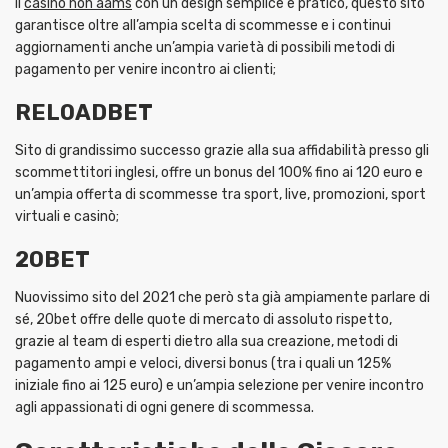
il
casino non aams
con un design semplice e pratico, questo sito
garantisce oltre all’ampia scelta di scommesse e i continui
aggiornamenti anche un’ampia varietà di possibili metodi di
pagamento per venire incontro ai clienti;
RELOADBET
Sito di grandissimo successo grazie alla sua affidabilità presso gli
scommettitori inglesi, offre un bonus del 100% fino ai 120 euro e
un’ampia offerta di scommesse tra sport, live, promozioni, sport
virtuali e casinò;
20BET
Nuovissimo sito del 2021 che però sta già ampiamente parlare di
sé, 20bet offre delle quote di mercato di assoluto rispetto,
grazie al team di esperti dietro alla sua creazione, metodi di
pagamento ampi e veloci, diversi bonus (tra i quali un 125%
iniziale fino ai 125 euro) e un’ampia selezione per venire incontro
agli appassionati di ogni genere di scommessa.