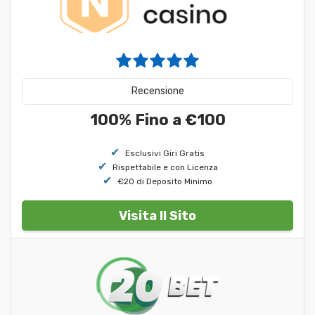
Recensione
100% Fino a €100
Esclusivi Giri Gratis
Rispettabile e con Licenza
€20 di Deposito Minimo
Visita Il Sito