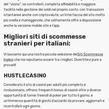
del “vicino”; se controllati, completa affidabilità e maggiore
facilità nella gestione dei soldi nel proprio conto, con transazioni
istantanee anche con criptovalute; un’interfaccia del sito molto
più snella e maneggevole, che solitamente offre a disposizione
anche la versione mobile site e l’app.
Migliori siti di scommesse
stranieri per italiani:
Vi lasciamo qui una nostra piccola selezione dei
Siti Scommesse
Inglesi
che noi reputiamo essere tra i migliori. Divertitevi pure a
provarli!
HUSTLECASINO
Considerato il sito di casinò per adulti più completo e
rivoluzionario, offrono frequenti bonus di casinò oltre a diverse
opportunità di tornei freeroll di poker per tutto il giorno, e
un’immensa quantità di giochi d’azzardo da provare, aggiornati e
ricontrollati ogni giorno;