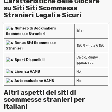
Caratteristiche delle Giocare
su Siti Siti Scommesse
Stranieri Legali e Sicuri
Numero di Bookmakers
10+
Scommesse Stranieri
Bonus Siti Scommesse
150% Fino a €150
Stranieri
Calcio, Rugby,
Sport Disponibili
Ippica, ecc.
Licenza AAMS
No
Autoesclusione AAMS
No
Altri aspetti dei siti di
scommesse stranieri per
italiani