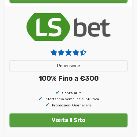
Recensione
100% Fino a €300
Senza ADM
Interfaccia semplice e intuitiva
Promozioni Giornaliere
Visita Il Sito