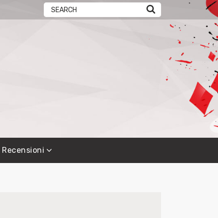
Recensioni