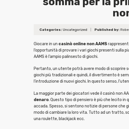
somma per la pri
no
Categories:
Uncategorized
|
Published by:
Rober
Giocare in un
casinò online non AAMS
rappresenta
l’opportunità di provare i vari giochi presenti sulla 
AAMS è l’ampio palinsesto di giochi.
Pertanto, un utente potrà avere modo di scoprire semp
giochi più tradizionali e quindi, il divertimento è s
l’introduzione di nuovi giochi. In questo senso, l’ut
La maggior parte dei giocatori vede il casinò non
denaro
. Questo tipo di pensiero è più che lecito in 
accada. Spesso, si sentono notizie di persone che g
modo di cambiare la loro vita. Tutto ad un tratto, 
una roulette, blackjack ecc.