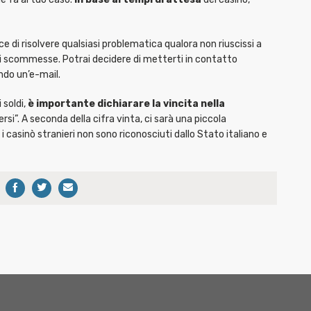
ce di risolvere qualsiasi problematica qualora non riuscissi a
o di scommesse. Potrai decidere di metterti in contatto
ndo un’e-mail.
soldi,
è importante dichiarare la vincita nella
rsi”. A seconda della cifra vinta, ci sarà una piccola
casinò stranieri non sono riconosciuti dallo Stato italiano e