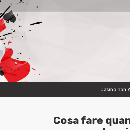
Casino non
Cosa fare quan