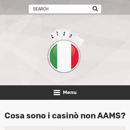
Menu
Cosa sono i casinò non AAMS?