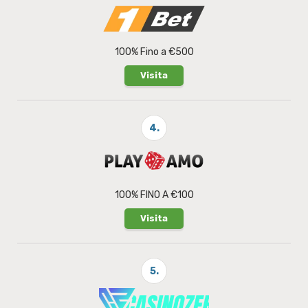
100% Fino a €500
Visita
4.
100% FINO A €100
Visita
5.