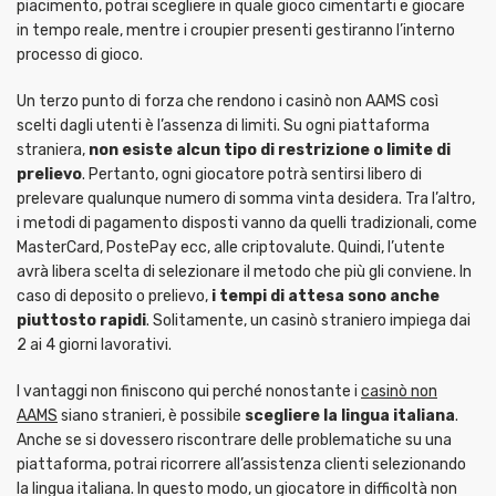
piacimento, potrai scegliere in quale gioco cimentarti e giocare
in tempo reale, mentre i croupier presenti gestiranno l’interno
processo di gioco.
Un terzo punto di forza che rendono i casinò non AAMS così
scelti dagli utenti è l’assenza di limiti. Su ogni piattaforma
straniera,
non esiste alcun tipo di restrizione o limite di
prelievo
. Pertanto, ogni giocatore potrà sentirsi libero di
prelevare qualunque numero di somma vinta desidera. Tra l’altro,
i metodi di pagamento disposti vanno da quelli tradizionali, come
MasterCard, PostePay ecc, alle criptovalute. Quindi, l’utente
avrà libera scelta di selezionare il metodo che più gli conviene. In
caso di deposito o prelievo,
i tempi di attesa sono anche
piuttosto rapidi
. Solitamente, un casinò straniero impiega dai
2 ai 4 giorni lavorativi.
I vantaggi non finiscono qui perché nonostante i
casinò non
AAMS
siano stranieri, è possibile
scegliere la lingua italiana
.
Anche se si dovessero riscontrare delle problematiche su una
piattaforma, potrai ricorrere all’assistenza clienti selezionando
la lingua italiana. In questo modo, un giocatore in difficoltà non