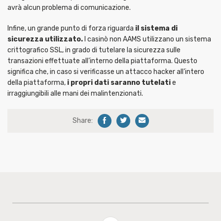
avrà alcun problema di comunicazione.
Infine, un grande punto di forza riguarda
il sistema di
sicurezza utilizzato.
I casinò non AAMS utilizzano un sistema
crittografico SSL, in grado di tutelare la sicurezza sulle
transazioni effettuate all’interno della piattaforma. Questo
significa che, in caso si verificasse un attacco hacker all’intero
della piattaforma,
i propri dati saranno tutelati
e
irraggiungibili alle mani dei malintenzionati.
Share: