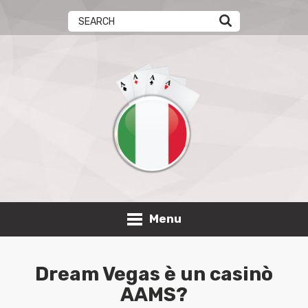
Menu
Dream Vegas è un casinò
AAMS?