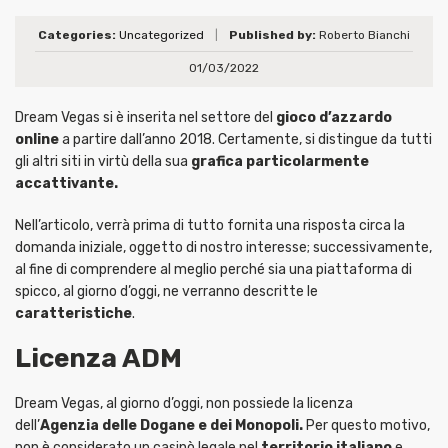
Categories:
Uncategorized
|
Published by:
Roberto Bianchi
01/03/2022
Dream Vegas si è inserita nel settore del
gioco d’azzardo
online
a partire dall’anno 2018. Certamente, si distingue da tutti
gli altri siti in virtù della sua
grafica particolarmente
accattivante.
Nell’articolo, verrà prima di tutto fornita una risposta circa la
domanda iniziale, oggetto di nostro interesse; successivamente,
al fine di comprendere al meglio perché sia una piattaforma di
spicco, al giorno d’oggi, ne verranno descritte le
caratteristiche
.
Licenza ADM
Dream Vegas, al giorno d’oggi, non possiede la licenza
dell’
Agenzia delle Dogane e dei Monopoli.
Per questo motivo,
non è considerato un casinò legale nel
territorio italiano
e