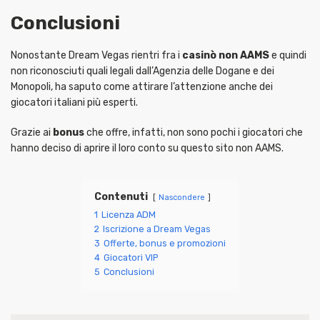
Conclusioni
Nonostante Dream Vegas rientri fra i
casinò non AAMS
e quindi
non riconosciuti quali legali dall’Agenzia delle Dogane e dei
Monopoli, ha saputo come attirare l’attenzione anche dei
giocatori italiani più esperti.
Grazie ai
bonus
che offre, infatti, non sono pochi i giocatori che
hanno deciso di aprire il loro conto su questo sito non AAMS.
Contenuti
Nascondere
1
Licenza ADM
2
Iscrizione a Dream Vegas
3
Offerte, bonus e promozioni
4
Giocatori VIP
5
Conclusioni