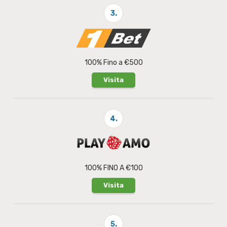
3.
100% Fino a €500
Visita
4.
100% FINO A €100
Visita
5.