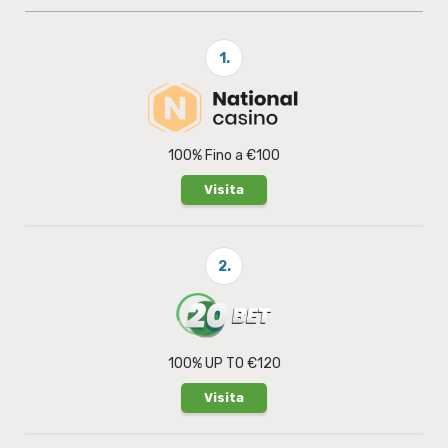
1.
100% Fino a €100
Visita
2.
100% UP TO €120
Visita