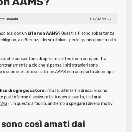
non AAMS?
to Bianchi
04/03/2022
acciarsi con un
sito non AAMS
? Questi siti sono abbastanza
diligono, a differenza dei siti italiani, per le grandi opportunità
onale, che consentono di operare sul territorio europeo. Tra
contrariamente a ciò che si pensa, i siti stranieri sono
ocare e scommettere sui siti non AAMS non comporta alcun tipo
iso di ogni giocatore.
Infatti, all’interno di essi, vi sono
te piattaforme è assicurato! A questo punto, ti starai
 AAMS
?”. In questo articolo, andremo a spiegare i diversi motivi
 sono così amati dai