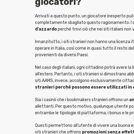
giocatori?
Arrivati a questo punto, un giocatore inesperto può p
completamente sbagliato questo ragionamento. I s
d’azzardo
perché trovi ciò che nei siti italiani non
Innanzitutto, i siti stranieri non hanno una licenza i
operare in Italia, così come in quasi tutto il resto 
provenienti da diversi Paesi.
Nel caso degli italiani, ogni cittadino potrà avere l
all’estero. Pertanto, i siti stranieri si dimostrano 
siti AAMS, invece, accolgono esclusivamente cittadini
stranieri perché possono essere utilizzati i
Sia i casinò che i bookmakers stranieri offrono un
am
allettanti. Per questo motivo, qualunque utente potr
entrambe le tipologie di piattaforma, i bonus e le 
Questi permettono all’utente di vivere una buona esp
siti stranieri che offrono
promozioni senza effet