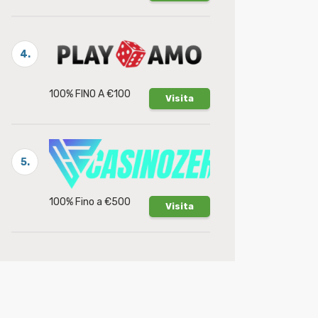
4.
100% FINO A €100
Visita
5.
100% Fino a €500
Visita