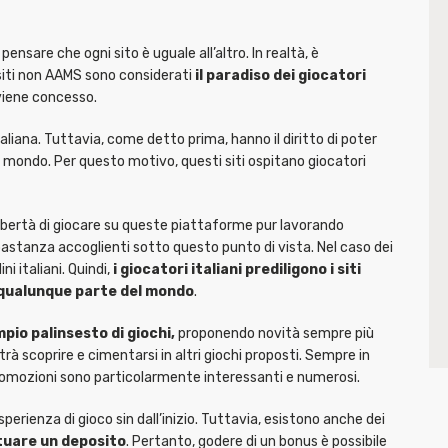
ensare che ogni sito è uguale all’altro. In realtà, è
iti non AAMS sono considerati
il paradiso dei giocatori
 viene concesso.
taliana. Tuttavia, come detto prima, hanno il diritto di poter
del mondo. Per questo motivo, questi siti ospitano giocatori
a libertà di giocare su queste piattaforme pur lavorando
abbastanza accoglienti sotto questo punto di vista. Nel caso dei
 italiani. Quindi,
i giocatori italiani prediligono i siti
n qualunque parte del mondo
.
pio palinsesto di giochi,
proponendo novità sempre più
à scoprire e cimentarsi in altri giochi proposti. Sempre in
promozioni sono particolarmente interessanti e numerosi.
erienza di gioco sin dall’inizio. Tuttavia, esistono anche dei
tuare un deposito
. Pertanto, godere di un bonus è possibile