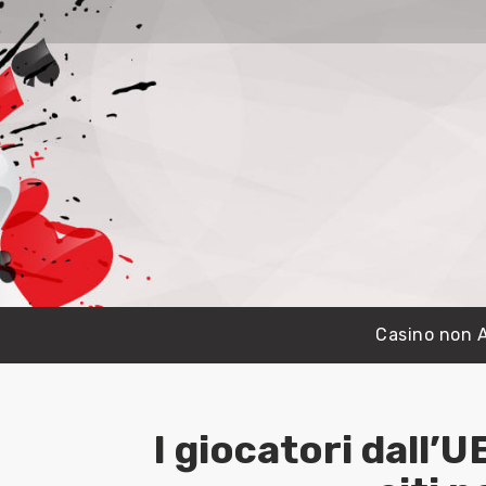
Casino non
I giocatori dall’