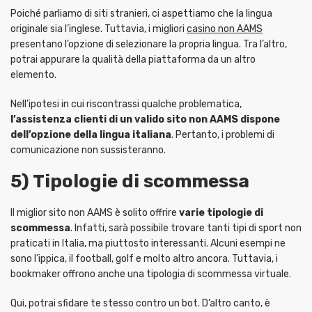
Poiché parliamo di siti stranieri, ci aspettiamo che la lingua
originale sia l’inglese. Tuttavia, i migliori
casino non AAMS
presentano l’opzione di selezionare la propria lingua. Tra l’altro,
potrai appurare la qualità della piattaforma da un altro
elemento.
Nell’ipotesi in cui riscontrassi qualche problematica,
l’assistenza clienti di un valido sito non AAMS dispone
dell’opzione della lingua italiana
. Pertanto, i problemi di
comunicazione non sussisteranno.
5) Tipologie di scommessa
Il miglior sito non AAMS è solito offrire
varie tipologie di
scommessa
. Infatti, sarà possibile trovare tanti tipi di sport non
praticati in Italia, ma piuttosto interessanti. Alcuni esempi ne
sono l’ippica, il football, golf e molto altro ancora. Tuttavia, i
bookmaker offrono anche una tipologia di scommessa virtuale.
Qui, potrai sfidare te stesso contro un bot. D’altro canto, è