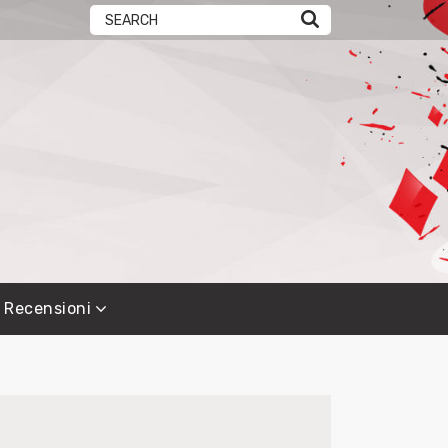
Recensioni