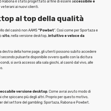
ò Rabona è stato progettato al fine di essere a
ccessibile e
i veterani ai nuovi clienti.
op al top della qualità
uello del casinò non AAMS
“Powbet
“. Così come per Sportaza e
io
sito
, nella versione desktop,
intuitivo e veloce da
o a destra della home page, gli utenti possono subito accedere
ul secondo pulsante disponibile ovvero quello con la dicitura
ndi, si avrà accesso alla sala giochi, al casnò dal vivo, alle
to.
eccabile versione desktop
. Come avrai avuto modo di
ni che spiccano più degli altri. Proprio per questo motivo,
der del settore del gambling: Sportaza, Rabona e Powbet.