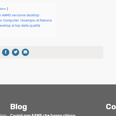
dere
on AAMS versione desktop
r Computer: l’esempio di Rabona
sktop al top della qualità
Blog
Co
liato
Casinò non AAMS che hanno chiuso