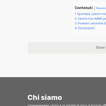
Contenuti
Nascon
1
Sportaza: casinò n
2
Casinò non AAMS pe
3
Powbet: versione De
4
Conclusioni
Share:
Chi siamo
casinononaams.casino è un portale di gioco d'azzardo affi