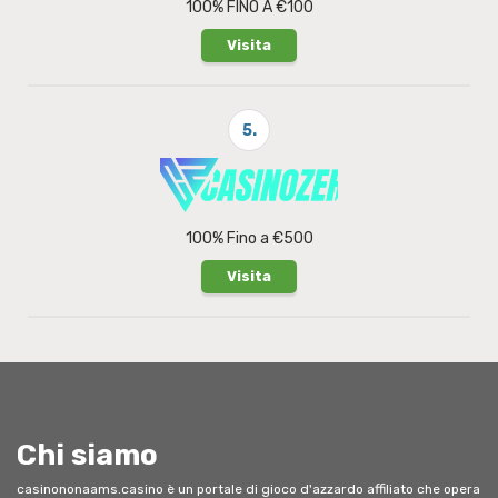
100% FINO A €100
Visita
5.
100% Fino a €500
Visita
Chi siamo
casinononaams.casino è un portale di gioco d'azzardo affiliato che opera