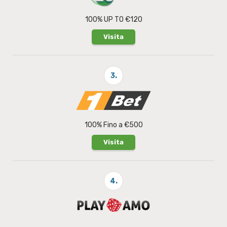
100% UP TO €120
Visita
3.
100% Fino a €500
Visita
4.