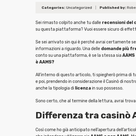
Categories:
Uncategorized
|
Published by:
Rober
Sei rimasto colpito anche tu dalle
recensioni del
su questa piattaforma? Vuoi essere sicuro di effettu
Se sei arrivato sin qui è perché avrai certamente s
informazioni a riguardo. Una delle
domande più fr
conto su una piattaforma, è se la stessa sia
AAMS 
è AAMS?
All’interno di questo articolo, ti spiegherò prima di t
e poi, prendendo in considerazione il Casinò di nostro
anche la tipologia di
licenza
in suo possesso.
Sono certo, che al termine della lettura, avrai trov
Differenza tra casinò
Così come ho già anticipato nell’apertura dell’articol