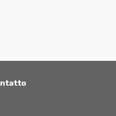
ntatto