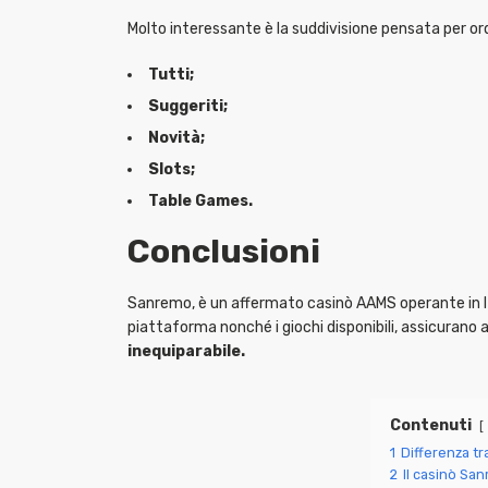
Molto interessante è la suddivisione pensata per ord
Tutti;
Suggeriti;
Novità;
Slots;
Table Games.
Conclusioni
Sanremo, è un affermato casinò AAMS operante in It
piattaforma nonché i giochi disponibili, assicurano ai 
inequiparabile.
Contenuti
1
Differenza t
2
Il casinò S