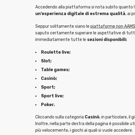
Accedendo alla piattaforma si nota subito quanto l’o
un’esperienza digitale di estrema qualità
, ai 
Seppur solitamente siano le
piattaforme non AAM
saputo certamente superare le aspettative di tutt
immediatamente tutte le
sezioni disponibili:
Roulette live;
Slot;
Table games;
Casinò;
Sport;
Sport live;
Poker.
Cliccando sulla categoria
Casinò
, in particolare, il
Inoltre, nella parte destra della pagina è possibile uti
più velocemente, i giochi ai quali si vuole accedere.