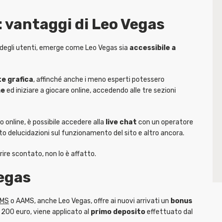
a: vantaggi di Leo Vegas
oni degli utenti, emerge come Leo Vegas sia
accessibile a
e grafica
, affinché anche i meno esperti potessero
ne
ed iniziare a giocare online, accedendo alle tre sezioni
oco online, è possibile accedere alla
live chat
con un operatore
o delucidazioni sul funzionamento del sito e altro ancora.
ire scontato, non lo è affatto.
Vegas
AMS
o AAMS, anche Leo Vegas, offre ai nuovi arrivati un
bonus
 200 euro, viene applicato al
primo deposito
effettuato dal