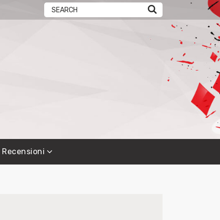
Recensioni