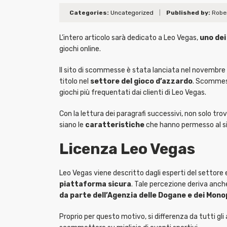
Categories:
Uncategorized
|
Published by:
Rober
L’intero articolo sarà dedicato a Leo Vegas,
uno dei
giochi online.
Il sito di scommesse è stata lanciata nel novembre 
titolo nel
settore del gioco d’azzardo
. Scommess
giochi più frequentati dai clienti di Leo Vegas.
Con la lettura dei paragrafi successivi, non solo tro
siano le
caratteristiche
che hanno permesso al si
Licenza Leo Vegas
Leo Vegas viene descritto dagli esperti del settore
piattaforma sicura
. Tale percezione deriva anch
da parte dell’Agenzia delle Dogane e dei Monop
Proprio per questo motivo, si differenza da tutti gli 