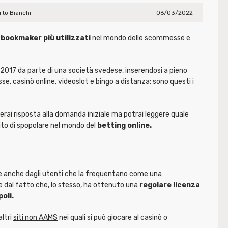
to Bianchi
06/03/2022
 bookmaker più utilizzati
nel mondo delle scommesse e
2017 da parte di una società svedese, inserendosi a pieno
e, casinò online, videoslot e bingo a distanza: sono questi i
verai risposta alla domanda iniziale ma potrai leggere quale
to di spopolare nel mondo del
betting online.
 e anche dagli utenti che la frequentano come una
e dal fatto che, lo stesso, ha ottenuto una
regolare licenza
oli.
altri
siti non AAMS
nei quali si può giocare al casinò o