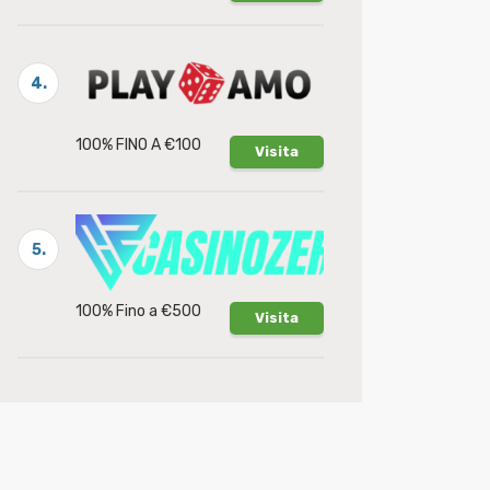
4.
100% FINO A €100
Visita
5.
100% Fino a €500
Visita