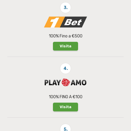
3.
100% Fino a €500
Visita
4.
100% FINO A €100
Visita
5.