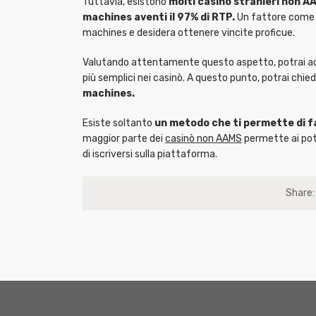
Tuttavia, esistono
molti casinò stranieri non AA
machines aventi il 97% di RTP.
Un fattore come q
machines e desidera ottenere vincite proficue.
Valutando attentamente questo aspetto, potrai acc
più semplici nei casinò. A questo punto, potrai chie
machines.
Esiste soltanto
un metodo che ti permette di fa
maggior parte dei
casinò non AAMS
permette ai pote
di iscriversi sulla piattaforma.
Share: