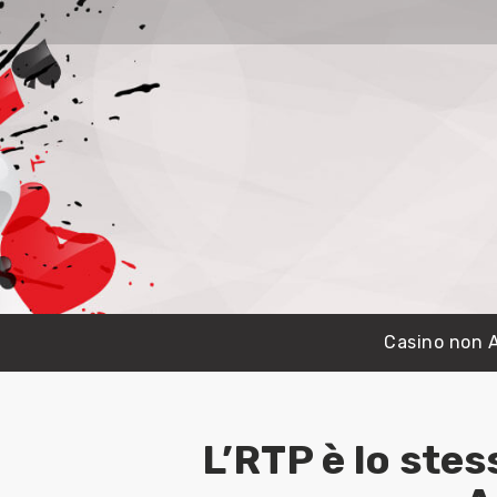
Casino non
L’RTP è lo stess