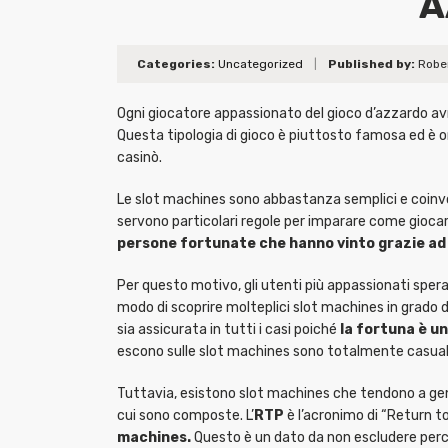
A
Categories:
Uncategorized
|
Published by:
Rober
Ogni giocatore appassionato del gioco d’azzardo av
Questa tipologia di gioco è piuttosto famosa ed è or
casinò.
Le slot machines sono abbastanza semplici e coinv
servono particolari regole per imparare come giocare s
persone fortunate che hanno vinto grazie ad
Per questo motivo, gli utenti più appassionati spera
modo di scoprire molteplici slot machines in grado d
sia assicurata in tutti i casi poiché
la fortuna è un
escono sulle slot machines sono totalmente casuali e
Tuttavia, esistono slot machines che tendono a gene
cui sono composte. L’
RTP
è l’acronimo di “Return t
machines.
Questo è un dato da non escludere perché 