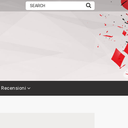
Recensioni