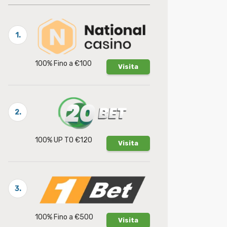
1.
100% Fino a €100
Visita
2.
100% UP TO €120
Visita
3.
100% Fino a €500
Visita