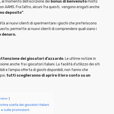
, al momento dell’iscrizione dei
bonus di benvenuto
molto
 non AAMS. Fra l’altro, alcuni fra questi, vengono erogati anche
mo deposito”
.
ilità ai nuovi clienti di sperimentare i giochi che preferiscono
Questo, permette ai nuovi clienti di comprendere quali siano i
io denaro.
’attenzione dei giocatori d’azzardo
. Le ultime notizie in
one anche fra i giocatori italiani. La facilità d’utilizzo dei siti
bili e l’ampia offerta di giochi disponibili, non fanno che
poi,
tutti sceglieranno di aprire il loro conto su un
ndere
rima scelta dei giocatori italiani
 e sulle promozioni