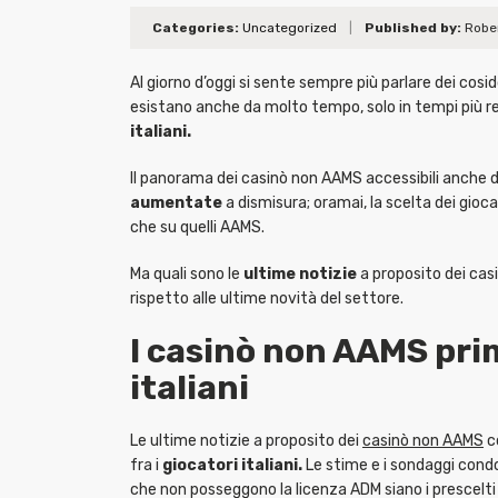
Categories:
Uncategorized
|
Published by:
Rober
Al giorno d’oggi si sente sempre più parlare dei cosi
esistano anche da molto tempo, solo in tempi più 
italiani.
Il panorama dei casinò non AAMS accessibili anche dal
aumentate
a dismisura; oramai, la scelta dei gioc
che su quelli AAMS.
Ma quali sono le
ultime notizie
a proposito dei cas
rispetto alle ultime novità del settore.
I casinò non AAMS prim
italiani
Le ultime notizie a proposito dei
casinò non AAMS
c
fra i
giocatori italiani.
Le stime e i sondaggi condo
che non posseggono la licenza ADM siano i prescelti d