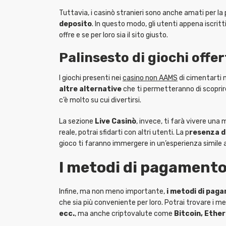
Tuttavia, i casinò stranieri sono anche amati per la p
deposito
. In questo modo, gli utenti appena iscrit
offre e se per loro sia il sito giusto.
Palinsesto di giochi offe
I giochi presenti nei
casino non AAMS
di cimentarti 
altre alternative
che ti permetteranno di scoprire 
c’è molto su cui divertirsi.
La sezione
Live Casinò
, invece, ti farà vivere una
reale, potrai sfidarti con altri utenti. La p
resenza d
gioco ti faranno immergere in un’esperienza simile a q
I metodi di pagamento
Infine, ma non meno importante,
i metodi di pag
che sia più conveniente per loro. Potrai trovare i m
ecc.
, ma anche criptovalute come
Bitcoin, Ether