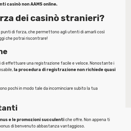
nti casinò non AAMS online.
orza dei casinò stranieri?
punti di forza, che permettono agli utenti di amarli così
gi che potrai riscontrare!
ne
i di effettuare una registrazione facile e veloce. Nonostante i
nsabile,
la procedura di registrazione non richiede quasi
 sono pochi in modo tale da incominciare subito la tua
tanti
nus e le promozioni succulenti
che offre. Non appena ti
un bonus di benvenuto abbastanza vantaggioso.