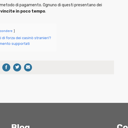
 il metodo di pagamento. Ognuno di questi presentano dei
 vincite in poco tempo
.
condere
i di forza dei casinò stranieri?
amento supportati
Blog
Co