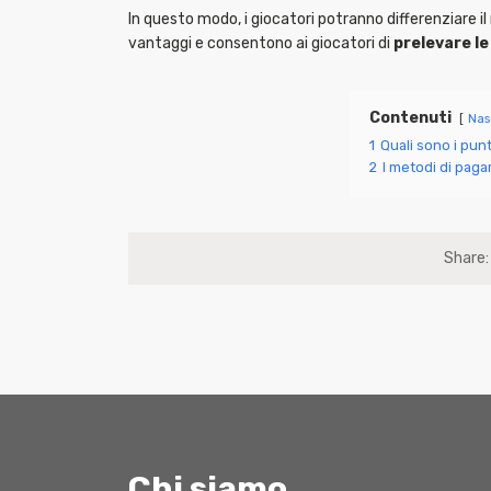
In questo modo, i giocatori potranno differenziare
vantaggi e consentono ai giocatori di
prelevare le
Contenuti
Nas
1
Quali sono i punt
2
I metodi di pag
Share:
Chi siamo