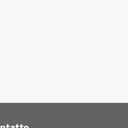
ntatto