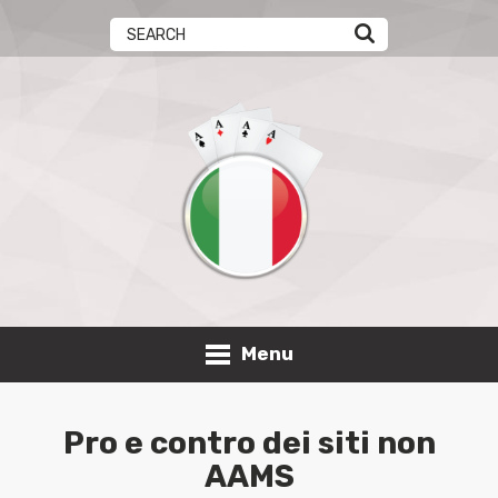
Menu
Pro e contro dei siti non
AAMS