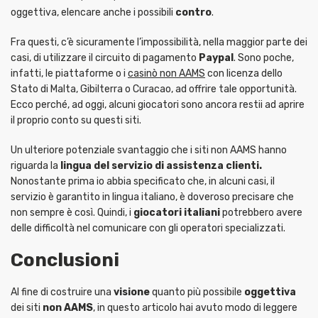
oggettiva, elencare anche i possibili
contro
.
Fra questi, c’è sicuramente l’impossibilità, nella maggior parte dei
casi, di utilizzare il circuito di pagamento
Paypal
. Sono poche,
infatti, le piattaforme o i
casinò non AAMS
con licenza dello
Stato di Malta, Gibilterra o Curacao, ad offrire tale opportunità.
Ecco perché, ad oggi, alcuni giocatori sono ancora restii ad aprire
il proprio conto su questi siti.
Un ulteriore potenziale svantaggio che i siti non AAMS hanno
riguarda la
lingua del servizio di assistenza clienti.
Nonostante prima io abbia specificato che, in alcuni casi, il
servizio è garantito in lingua italiano, è doveroso precisare che
non sempre è così. Quindi, i
giocatori italiani
potrebbero avere
delle difficoltà nel comunicare con gli operatori specializzati.
Conclusioni
Al fine di costruire una
visione
quanto più possibile
oggettiva
dei siti
non AAMS
, in questo articolo hai avuto modo di leggere