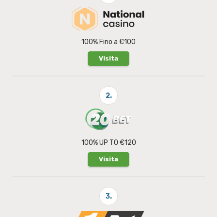
100% Fino a €100
Visita
2.
100% UP TO €120
Visita
3.