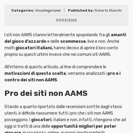
Categories:
Uncategorized
|
Published by:
Roberto Bianchi
07/03/2022
I siti non AAMS stanno letteralmente spopolando fra gli
amanti
del gioco d’azzardo
e delle
scommesse
, live e non. Anche
molti
giocatori italiani,
hanno deciso di aprire il loro conto
proprio su questi ultimi invece che nei comuni siti AAMS.
All’interno di questo articolo, al fine di comprendere le
motivazioni di questa scelta
, verranno analizzati i
pro e i
contro dei siti non AAMS
.
Pro dei siti non AAMS
Stando a quanto riportato dalle recensioni scritte dagli stessi
utenti, è difficile riassumere tutti i pro che i siti non AAMS
posseggono. I
giocatori
, italiani e non, infatti, ritengono che ad
oggi si tratti di una delle
opportunità migliori per poter
giocare
, in sicurezza, online, ai propri giochi preferiti.