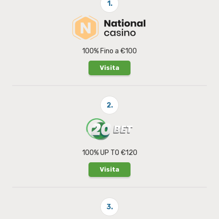
1.
100% Fino a €100
Visita
2.
100% UP TO €120
Visita
3.