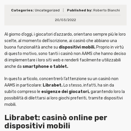
Categories:
Uncategorized
|
Published by:
Roberto Bianchi
20/03/2022
Al giorno d’oggi, i giocatori d’azzardo, orientano sempre più le loro
scelte, al momento dell’iscrizione, ai casinò che abbiano una
buona funzionalità anche su
dispositivi mobili.
Proprio in virtù
di questo motivo, sono tanti i casinò non AAMS che hanno deciso
di implementare i loro siti web e renderli facilmente utilizzabili
anche da
smartphone o tablet.
In questo articolo, concentrerò l’attenzione su un casinò non
AAMS in particolare:
Librabet.
Lo stesso, infatti, ha sin da
subito compreso le
esigenze dei giocatori,
garantendo loro la
possibilità di dilettarsi ai loro giochi preferiti, tramite dispositivi
mobili.
Librabet: casinò online per
dispositivi mobili