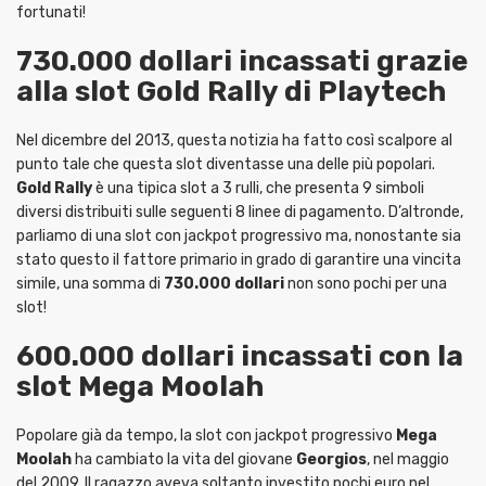
fortunati!
730.000 dollari incassati grazie
alla slot Gold Rally di Playtech
Nel dicembre del 2013, questa notizia ha fatto così scalpore al
punto tale che questa slot diventasse una delle più popolari.
Gold Rally
è una tipica slot a 3 rulli, che presenta 9 simboli
diversi distribuiti sulle seguenti 8 linee di pagamento. D’altronde,
parliamo di una slot con jackpot progressivo ma, nonostante sia
stato questo il fattore primario in grado di garantire una vincita
simile, una somma di
730.000 dollari
non sono pochi per una
slot!
600.000 dollari incassati con la
slot Mega Moolah
Popolare già da tempo, la slot con jackpot progressivo
Mega
Moolah
ha cambiato la vita del giovane
Georgios
, nel maggio
del 2009. Il ragazzo aveva soltanto investito pochi euro nel