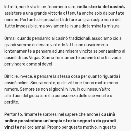
Infatti, non è stato un fenomeno raro,
nella
storia del casinò,
assistere a una grande vittoria ottenuta anche solo da puntate
minime. Pertanto, le probabilità di fare un gran colpo non è del
tutto impossibile, ma ovviamente in una determinata misura.
Ormai, quando pensiamo ai casinò tradizionali, associamo ciò a
grandi somme di denaro vinte. Infatti, non riusciremmo
lontanamente a pensare ad una misera vincita se pensassimo ai
casinò di Las Vegas. Siamo fermamente convinti che lì si vada
per vincere come si deve!
Difficile, invece, è pensare la stessa cosa per quanto riguarda i
casinò online. Sicuramente, qui le vittorie fanno molto meno
rumore. Sempre se non si giochi in live, in cui nessun’altro
all’infuori del giocatore è a conoscenza delle sue vincite o
perdite.
Pertanto, rimarrete sorpresi nel sapere che anche
i
casinò
online
possiedono un’ampia storia segnata da
grandi
vincite
nei loro annali. Proprio per questo motivo, in questo