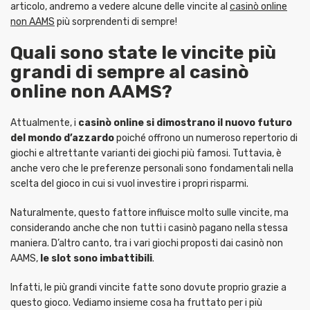
articolo, andremo a vedere alcune delle vincite al
casinò online
non AAMS
più sorprendenti di sempre!
Quali sono state le vincite più
grandi di sempre al casinò
online non AAMS?
Attualmente, i
casinò online si dimostrano il nuovo futuro
del mondo d’azzardo
poiché offrono un numeroso repertorio di
giochi e altrettante varianti dei giochi più famosi. Tuttavia, è
anche vero che le preferenze personali sono fondamentali nella
scelta del gioco in cui si vuol investire i propri risparmi.
Naturalmente, questo fattore influisce molto sulle vincite, ma
considerando anche che non tutti i casinò pagano nella stessa
maniera. D’altro canto, tra i vari giochi proposti dai casinò non
AAMS,
le slot
sono imbattibili
.
Infatti, le più grandi vincite fatte sono dovute proprio grazie a
questo gioco. Vediamo insieme cosa ha fruttato per i più