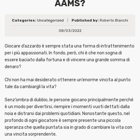
AAMS?
Categories:
Uncategorized
|
Published by:
Roberto Bianchi
08/03/2022
Giocare d’azzardo è sempre stata una forma di intrattenimento
per i più appassionati. In fondo, però, chi è che non sogna di
essere baciato dalla fortuna e di vincere una grande somma di
denaro?
Chi non ha mai desiderato ottenere un’enorme vincita al punto
tale da cambiargli la vita?
Senz’ombra di dubbio, le persone giocano principalmente perché
è un modo per divertirsi, riempire i momenti vuoti dettati dalla
noia e distrarsi dai problemi quotidiani. Nonostante questo, nel
profondo di ogni giocatore è sempre presente una piccola
speranza che quella puntata sia in grado di cambiare la vita con
una vincita sorprendente.