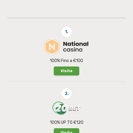
1.
100% Fino a €100
Visita
2.
100% UP TO €120
Visita