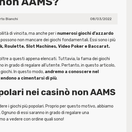
 non AAMS?
to Bianchi
08/03/2022
ilità di vincita, ma anche per i
numerosi giochi d’azzardo
non possono non mancare dei giochi fondamentali. Essi sono i più
k, Roulette, Slot Machines, Video Poker e Baccarat.
oltre a questi appena elencati. Tuttavia, la fama dei giochi
 in grado di regalare all’utente. Pertanto, in questo articolo,
giochi. In questo modo,
andremo a conoscere nel
i tendono a cimentarsi di più
.
opolari nei casinò non AAMS
e i giochi più popolari. Proprio per questo motivo, abbiamo
. Ognuno di essi saranno in grado di regalare una
mo a vedere con ordine quali sono!