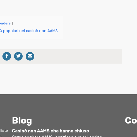
ondere
iù popolari nei casinò non AAMS
Blog
Co
liato
Casinò non AAMS che hanno chiuso
n