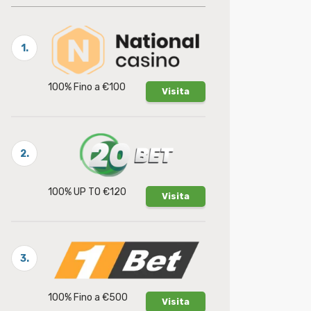
1.
100% Fino a €100
Visita
2.
100% UP TO €120
Visita
3.
100% Fino a €500
Visita