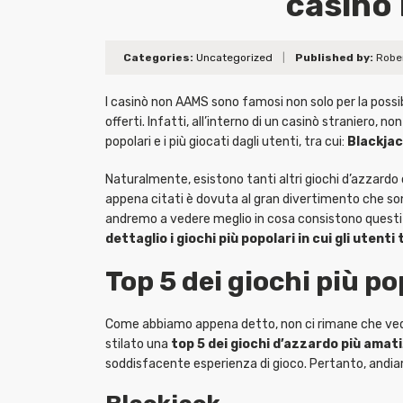
casinò
Categories:
Uncategorized
|
Published by:
Rober
I casinò non AAMS sono famosi non solo per la possib
offerti. Infatti, all’interno di un casinò straniero, 
popolari e i più giocati dagli utenti, tra cui:
Blackjac
Naturalmente, esistono tanti altri giochi d’azzardo 
appena citati è dovuta al gran divertimento che sono
andremo a vedere meglio in cosa consistono questi 
dettaglio i giochi più popolari in cui gli utent
Top 5 dei giochi più p
Come abbiamo appena detto, non ci rimane che veder
stilato una
top 5 dei giochi d’azzardo più amati
soddisfacente esperienza di gioco. Pertanto, andia