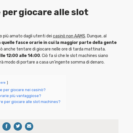
 per giocare alle slot
o più amato dagli utenti dei
casinò non AAMS
. Dunque, al
n quelle fasce orarie in cui la maggior parte della gente
può anche tentare di giocare nelle ore di tarda mattinata.
lle 12:00 alle 14:00
. Ciò fa sì che le slot machines siano
 avrà modo di portare a casa un’ingente somma di denaro.
ere
ore per giocare nei casinò?
orarie più vantaggiose?
ore per giocare alle slot machines?