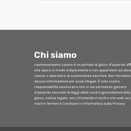
Chi siamo
casinononaams.casino è un portale di gioco d'azzardo affi
che opera in modo indipendente e non appartiene ad alcu
casinò o operatore di scommesse sportive. Non forniamo
alcuna informazione per scopi illegali. È solo vostra
responsabilità assicurarvi che vi sia permesso giocare
d'azzardo secondo le leggi della vostra giurisdizione (età
gioco, status legale, ecc.).Visitando il nostro sito web acc
nostre Termini e Сondizioni e Informativa sulla Privacy.