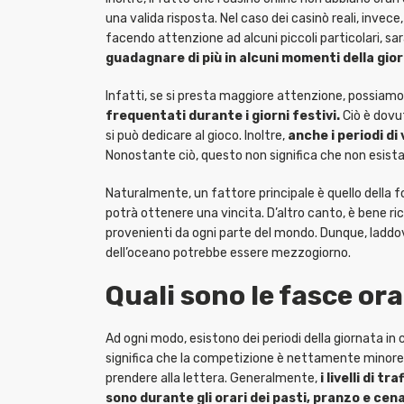
una valida risposta. Nel caso dei casinò reali, inve
facendo attenzione ad alcuni piccoli particolari, sar
guadagnare di più in alcuni momenti della gio
Infatti, se si presta maggiore attenzione, possiamo
frequentati durante i giorni festivi.
Ciò è dovut
si può dedicare al gioco. Inoltre,
anche i periodi di
Nonostante ciò, questo non significa che non esistan
Naturalmente, un fattore principale è quello della f
potrà ottenere una vincita. D’altro canto, è bene ri
provenienti da ogni parte del mondo. Dunque, laddove
dell’oceano potrebbe essere mezzogiorno.
Quali sono le fasce or
Ad ogni modo, esistono dei periodi della giornata in
significa che la competizione è nettamente minore
prendere alla lettera. Generalmente,
i livelli di 
sono durante gli orari dei pasti, pranzo e cena