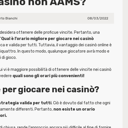
casinò non AAMS?
to Bianchi
08/03/2022
esidera ottenere delle proficue vincite. Pertanto, una
“
Qual è l’orario migliore per giocare nei casinò
oca e valida per tutti. Tuttavia, il vantaggio dei casinò online è
entiquattro. In questo modo, qualunque giocatore avrà modo e
 di gioco.
i vi è maggiore possibilità di ottenere delle vincite nei casinò
 vedere
quali sono gli orari più convenienti!
e per giocare nei casinò?
strategia valida per tutti
. Ciò è dovuto dal fatto che ogni
etamente differenti. Pertanto,
non esiste un orario
ori.
i chiusa, rende l’approccio ancora più difficile al fine di fornire