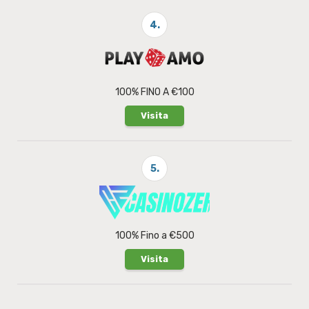
4.
100% FINO A €100
Visita
5.
100% Fino a €500
Visita