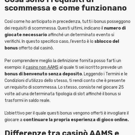
scommessa e come funzionano
Così come ho anticipato in precedenza, tutti i bonus posseggono
dei requisiti di scommessa. Questi ultimi, indicano il
numero di
giocate necessario
affinché un determinato evento si
verifichi. In questo specifico caso, l’evento è lo
sblocco del
bonus
offerto dal casinò.
Per comprendere meglio la definizione fornita posso farti un
esempio: il
casino non AAMS
al quale ti sei iscritto prevede un
bonus di benvenuto senza deposito
. Leggendo i Termini e le
Condizioni d’utilizzo dello stesso, ti rendi conto che è presente
un requisito di scommessa. Lo stesso, consiste nel giocare 25
volte ad una determinata tipologia di slot affinché il bonus si
trasformi in saldo reale.
L’obiettivo per il quale questi bonus vengono offerti è invogliare il
giocare a
continuare la propria esperienza di gioco online.
Differenze tra casinò AAMS e