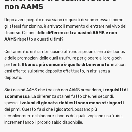
non AAMS
Dopo aver spiegato cosa siano i requisiti di scommessa e come
gli stessi funzionino, è arrivato il momento di entrare nel vivo del
discorso. Ci sono delle
differenze tra casinò AAMS e non
AAMS
rispetto a questi ultimi?
Certamente, entrambi i casinò offrono ai propri clienti dei bonus
e delle promozioni delle quali usufruire per giocare ai loro giochi
preferiti. Il
bonus più comune è quello di benvenuto
, in alcuni
casi offerto sul primo deposito effettuato, in altri senza
deposito.
Sia i casinò AAMS che i casinò non AAMS prevedono, i
requisiti di
scommessa
. La differenza sta nel fatto che, nei secondi,
spesso,
i volumi di giocata richiesti sono meno stringenti
dei primi. Questo fa sì che i giocatori, possano più
semplicemente sbloccare il bonus del quale vogliono usufruire,
incrementando il proprio saldo disponibile.