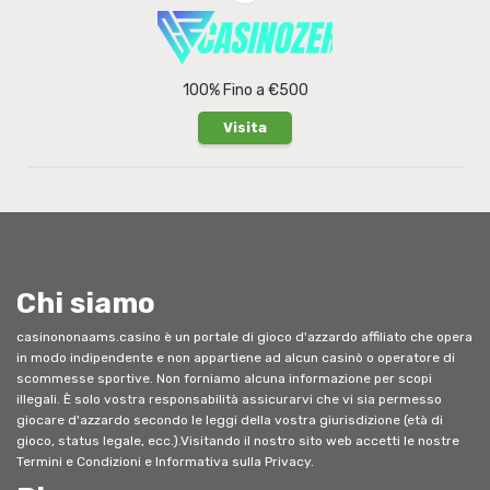
100% Fino a €500
Visita
Chi siamo
casinononaams.casino è un portale di gioco d'azzardo affiliato che opera
in modo indipendente e non appartiene ad alcun casinò o operatore di
scommesse sportive. Non forniamo alcuna informazione per scopi
illegali. È solo vostra responsabilità assicurarvi che vi sia permesso
giocare d'azzardo secondo le leggi della vostra giurisdizione (età di
gioco, status legale, ecc.).Visitando il nostro sito web accetti le nostre
Termini e Сondizioni e Informativa sulla Privacy.