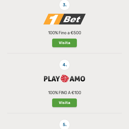
3.
100% Fino a €500
Visita
4.
100% FINO A €100
Visita
5.